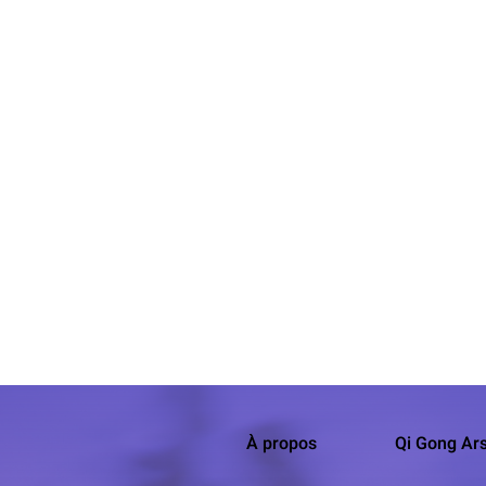
À propos
Qi Gong Ars