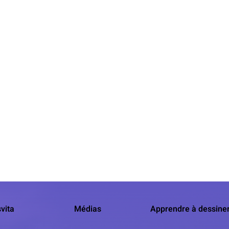
vita
Médias
Apprendre à dessine