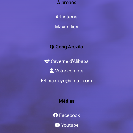
À propos
Art interne
Maximilien
Qi Gong Arsvita
Caverne d'Alibaba
Votre compte
maxroyo@gmail.com
Médias
Facebook
Youtube