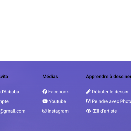
vita
Médias
Apprendre à dessine
d'Alibaba
Facebook
Débuter le dessin
mpte
Youtube
Peindre avec Pho
@gmail.com
Instagram
Œil d'artiste