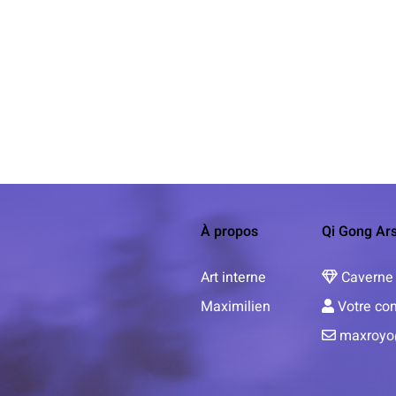
À propos
Qi Gong Ars
Art interne
Caverne 
Maximilien
Votre co
maxroyo